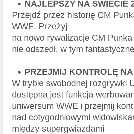
NAJLEPSZY NA ŚWIECIE
Przejdź przez historię CM Punka,
WWE. Przeżyj
na nowo rywalizacje CM Punka i
nie odszedł, w tym fantastyczn
PRZEJMIJ KONTROLĘ N
W trybie swobodnej rozgrywki
dostępna jest funkcja werbowa
uniwersum WWE i przejmij kont
nad cotygodniowymi widowiskam
między supergwiazdami