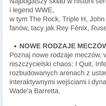
Najbogatszy skład w historii se
i legend WWE,
w tym The Rock, Triple H, John
fanów, tacy jak Rey Fénix, Rus
NOWE RODZAJE MECZÓW 
Poznaj nowe rodzaje meczów, w
niszczycielski chaos: I Quit, In
rozbudowanych arenach z ustaw
interaktywnymi wejściami i dy
Wade'a Barretta.