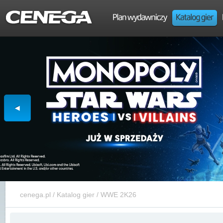
cenega.pl
/
Katalog gier
/
WWE 2K26