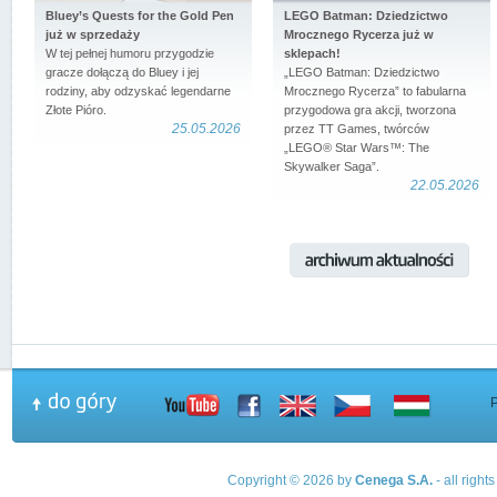
Bluey’s Quests for the Gold Pen
LEGO Batman: Dziedzictwo
już w sprzedaży
Mrocznego Rycerza już w
W tej pełnej humoru przygodzie
sklepach!
gracze dołączą do Bluey i jej
„LEGO Batman: Dziedzictwo
rodziny, aby odzyskać legendarne
Mrocznego Rycerza” to fabularna
Złote Pióro.
przygodowa gra akcji, tworzona
25.05.2026
przez TT Games, twórców
„LEGO® Star Wars™: The
Skywalker Saga”.
22.05.2026
Copyright © 2026 by
Cenega S.A.
- all righ