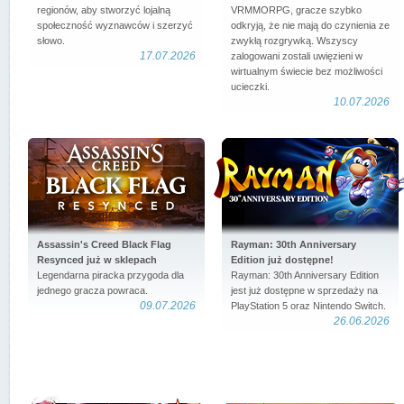
regionów, aby stworzyć lojalną
VRMMORPG, gracze szybko
społeczność wyznawców i szerzyć
odkryją, że nie mają do czynienia ze
słowo.
zwykłą rozgrywką. Wszyscy
17.07.2026
zalogowani zostali uwięzieni w
wirtualnym świecie bez możliwości
ucieczki.
10.07.2026
Assassin's Creed Black Flag
Rayman: 30th Anniversary
Resynced już w sklepach
Edition już dostępne!
Legendarna piracka przygoda dla
Rayman: 30th Anniversary Edition
jednego gracza powraca.
jest już dostępne w sprzedaży na
09.07.2026
PlayStation 5 oraz Nintendo Switch.
26.06.2026