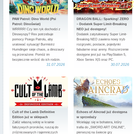
PAW Patrol: Dino World (Psi
DRAGON BALL: Sparking! ZERO
Patrol: Dinoświat)
– Dodatek Super Limit-Breaking
WRRRR! Czy ten ryk dochodzi z
NEO już dostępny!
Dinowyspy? Rex potrzebuje
Dodatek zatytułowany Super Limit-
pomocy Psiego Patrolu, aby
Breaking NEO zawiera nowy tryb
uratować sytuację! Burmistrz
rozgrywki, postacie, pojedynki
Humdinger sieje chaos, a dinozaury
fabularne oraz areny. Rozszerzenie
są przerażone. Pomóż im
dostępne jest już na PlayStation 5,
bezpiecznie wrócić do ich rodzin.
Xbox Series X|S oraz PC.
31.07.2026
30.07.2026
Cult of the Lamb Definitive
Echoes of Aincrad już dostępna
Edition już w sklepach
w sprzedaży
Załóż własną sektę w krainie
Wcielając się w bohatera, który
fałszywych proroków, ruszaj do
trafia do „SWORD ART ONLINE”,
zróżnicowanych i tajemniczych
pierwszej na świecie gry