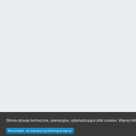
Strona stosuje techniczne, operacyjne, optymalizujące pliki cookies. Więcej in
Rozumiem, nie pokazuj tej informacji więcej.