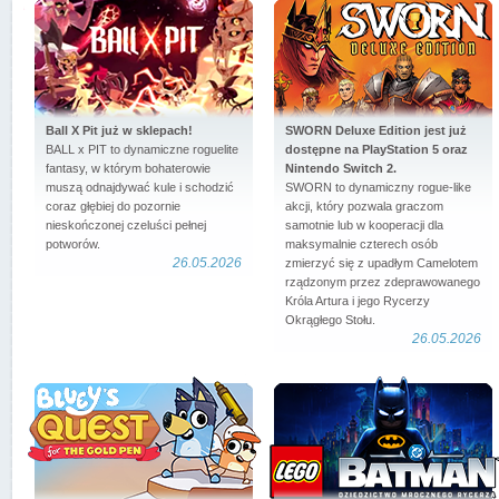
Ball X Pit już w sklepach!
SWORN Deluxe Edition jest już
BALL x PIT to dynamiczne roguelite
dostępne na PlayStation 5 oraz
fantasy, w którym bohaterowie
Nintendo Switch 2.
muszą odnajdywać kule i schodzić
SWORN to dynamiczny rogue-like
coraz głębiej do pozornie
akcji, który pozwala graczom
nieskończonej czeluści pełnej
samotnie lub w kooperacji dla
potworów.
maksymalnie czterech osób
26.05.2026
zmierzyć się z upadłym Camelotem
rządzonym przez zdeprawowanego
Króla Artura i jego Rycerzy
Okrągłego Stołu.
26.05.2026