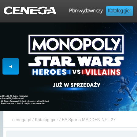
cenega.pl
/
Katalog gier
/
EA Sports MADDEN NFL 27