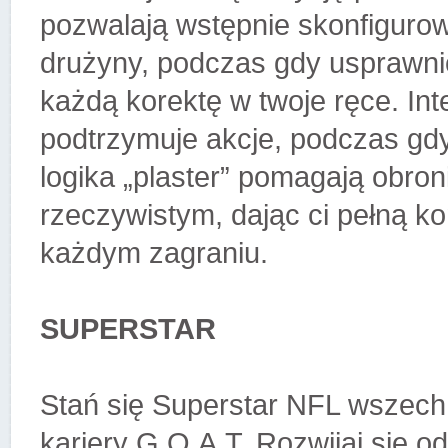
pozwalają wstępnie skonfigurowa
drużyny, podczas gdy usprawnio
każdą korektę w twoje ręce. Int
podtrzymuje akcje, podczas gd
logika „plaster” pomagają obro
rzeczywistym, dając ci pełną kon
każdym zagraniu.
SUPERSTAR
Stań się Superstar NFL wszech
kariery G.O.A.T. Rozwijaj się o