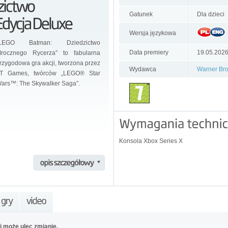
Gatunek
Dla dzieci
Wersja językowa
LEGO Batman: Dziedzictwo
Data premiery
19.05.202
rocznego Rycerza” to fabularna
rzygodowa gra akcji, tworzona przez
Wydawca
Warner Bro
T Games, twórców „LEGO® Star
ars™: The Skywalker Saga”.
Konsola Xbox Series X
i może ulec zmianie.