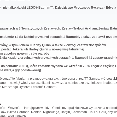
y i nie tylko, dzięki LEGO® Batman™: Dziedzictwo Mrocznego Rycerza - Edycja
zawartych w 3 Tematycznych Zestawach: Zestaw Trylogii Arkham, Zestaw Batm
stiumów (1 dla każdej grywalnej postaci), 1 Batmobil, a także zestaw 5 przedm
ozróby, w tym Jokera i Harley Quinn, a także Złowrogi Zestaw złoczyńców
 postać Jokera lub Harley Quinn w nowej misji fabularnej
ym zupełnie nowym trybie rozróby
 1 dla każdej z oryginalnych grywalnych postaci), 1 Batmobil i 1 zestaw przedmi
 do pobrania (DLC), która zostanie wydana we wrześniu 2026 i będzie części
na wersja gry podstawowej).
cerza” to fabularna przygodowa gra akcji, tworzona przez TT Games, twórców „
anem, nawiąż więzi z sojusznikami i staw czoła najniebezpieczniejszym i najbar
o Mrocznego Rycerza i chronić Gotham?
:
e’em Wayne’em trenującym w Lidze Cieni i rozegraj kluczowe wydarzenia na dro
ików z Jima Gordona, Robina, Nightwinga, Batgirl, Catwoman i Talii al Ghul, aby w
Bane i wielu innych.