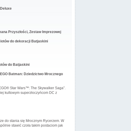
 Deluxe
ana Przyszłości, Zestaw Imprezowej
iotów do dekoracji Batjaskini
otów do Batjaskini
ą LEGO Batman: Dziedzictwo Mrocznego
LEGO® Star Wars™: The Skywalker Saga”.
dziej kultowym superzłoczyńcom DC z
dze do stania się Mrocznym Rycerzem. W
spólnie stawić czoła takim postaciom jak