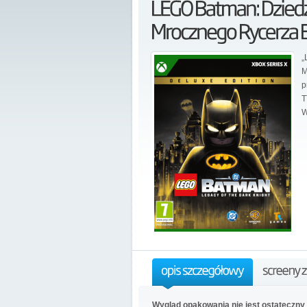
„
M
p
T
W
Wygląd opakowania nie jest ostateczny 