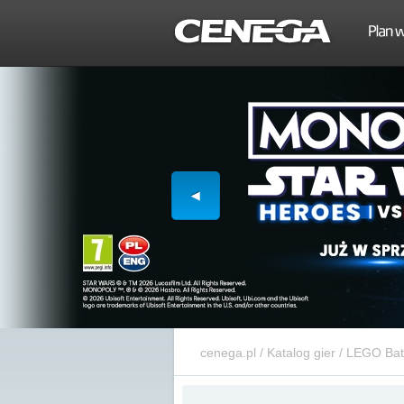
cenega.pl
/
Katalog gier
/
LEGO Batm