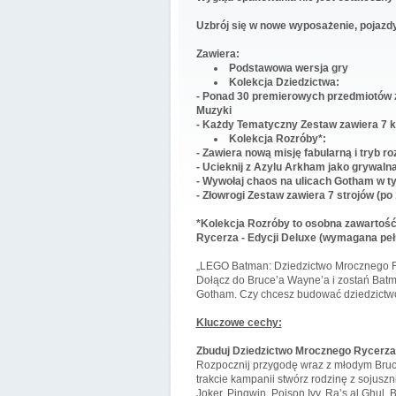
Uzbrój się w nowe wyposażenie, pojazd
Zawiera:
Podstawowa wersja gry
Kolekcja Dziedzictwa:
- Ponad 30 premierowych przedmiotów 
Muzyki
- Każdy Tematyczny Zestaw zawiera 7 ko
Kolekcja Rozróby*:
- Zawiera nową misję fabularną i tryb r
- Ucieknij z Azylu Arkham jako grywalna
- Wywołaj chaos na ulicach Gotham w t
- Złowrogi Zestaw zawiera 7 strojów (po
*Kolekcja Rozróby to osobna zawartość
Rycerza - Edycji Deluxe (wymagana peł
„LEGO Batman: Dziedzictwo Mrocznego Ry
Dołącz do Bruce’a Wayne’a i zostań Batm
Gotham. Czy chcesz budować dziedzictw
Kluczowe cechy:
Zbuduj Dziedzictwo Mrocznego Rycerza
Rozpocznij przygodę wraz z młodym Bruc
trakcie kampanii stwórz rodzinę z sojuszn
Joker, Pingwin, Poison Ivy, Ra’s al Ghul, 