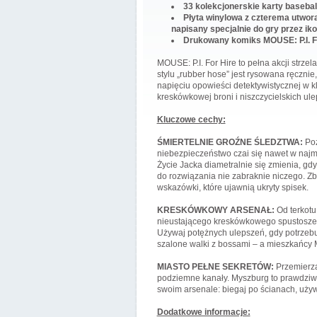
33 kolekcjonerskie karty basebal
Płyta winylowa z czterema utwora
napisany specjalnie do gry przez ik
Drukowany komiks MOUSE: P.I. For
MOUSE: P.I. For Hire to pełna akcji strz
stylu „rubber hose” jest rysowana ręcznie
napięciu opowieści detektywistycznej w k
kreskówkowej broni i niszczycielskich ul
Kluczowe cechy:
ŚMIERTELNIE GROŹNE ŚLEDZTWA:
Poz
niebezpieczeństwo czai się nawet w najmn
Życie Jacka diametralnie się zmienia, gdy
do rozwiązania nie zabraknie niczego. 
wskazówki, które ujawnią ukryty spisek.
KRESKÓWKOWY ARSENAŁ:
Od terkotu
nieustającego kreskówkowego spustoszeni
Używaj potężnych ulepszeń, gdy potrzebuj
szalone walki z bossami – a mieszkańcy 
MIASTO PEŁNE SEKRETÓW:
Przemierza
podziemne kanały. Myszburg to prawdziwa
swoim arsenale: biegaj po ścianach, uży
Dodatkowe informacje: