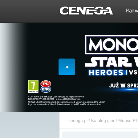
cenega.pl
/
Katalog gier
/
Mouse P.I.