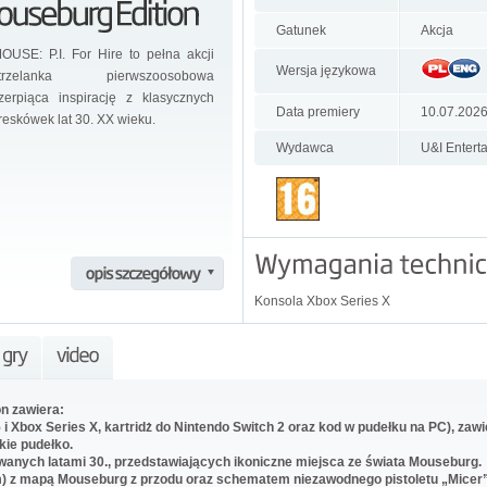
Gatunek
Akcja
OUSE: P.I. For Hire to pełna akcji
Wersja językowa
trzelanka pierwszoosobowa
zerpiąca inspirację z klasycznych
Data premiery
10.07.202
reskówek lat 30. XX wieku.
Wydawca
U&I Entert
Konsola Xbox Series X
on zawiera:
5 i Xbox Series X, kartridż do Nintendo Switch 2 oraz kod w pudełku na PC), za
kie pudełko.
wanych latami 30., przedstawiających ikoniczne miejsca ze świata Mouseburg.
 z mapą Mouseburg z przodu oraz schematem niezawodnego pistoletu „Micer” 