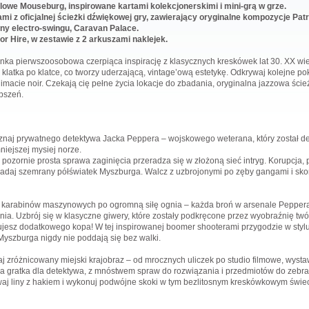
lowe Mouseburg, inspirowane kartami kolekcjonerskimi i mini-grą w grze.
mi z oficjalnej ścieżki dźwiękowej gry, zawierający oryginalne kompozycje Pat
ony electro-swingu, Caravan Palace.
 Hire, w zestawie z 2 arkuszami naklejek.
elanka pierwszoosobowa czerpiąca inspirację z klasycznych kreskówek lat 30. XX wi
, klatka po klatce, co tworzy uderzającą, vintage’ową estetykę. Odkrywaj kolejne p
limacie noir. Czekają cię pełne życia lokacje do zbadania, oryginalna jazzowa śc
epszeń.
naj prywatnego detektywa Jacka Peppera – wojskowego weterana, który został de
iejszej mysiej norze.
 pozornie prosta sprawa zaginięcia przeradza się w złożoną sieć intryg. Korupcja, 
Zbadaj szemrany półświatek Myszburga. Walcz z uzbrojonymi po zęby gangami i s
 karabinów maszynowych po ogromną siłę ognia – każda broń w arsenale Peppera 
a. Uzbrój się w klasyczne giwery, które zostały podkręcone przez wyobraźnię tw
esz dodatkowego kopa! W tej inspirowanej boomer shooterami przygodzie w stylu re
Myszburga nigdy nie poddają się bez walki.
j zróżnicowany miejski krajobraz – od mrocznych uliczek po studio filmowe, wysta
 gratka dla detektywa, z mnóstwem spraw do rozwiązania i przedmiotów do zebra
waj liny z hakiem i wykonuj podwójne skoki w tym bezlitosnym kreskówkowym świec