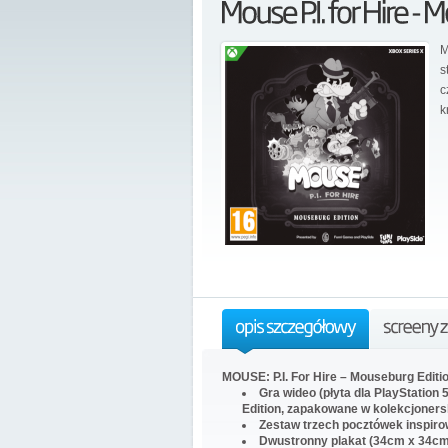
M
s
c
k
MOUSE: P.I. For Hire – Mouseburg Editi
Gra wideo (płyta dla PlayStation 
Edition, zapakowane w kolekcjoners
Zestaw trzech pocztówek inspiro
Dwustronny plakat (34cm x 34cm)