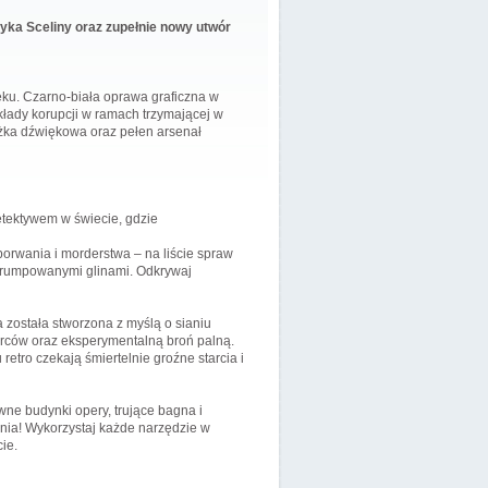
ryka Sceliny oraz zupełnie nowy utwór
eku. Czarno-biała oprawa graficzna w
okłady korupcji w ramach trzymającej w
ieżka dźwiękowa oraz pełen arsenał
tektywem w świecie, gdzie
porwania i morderstwa – na liście spraw
korumpowanymi glinami. Odkrywaj
została stworzona z myślą o sianiu
órców oraz eksperymentalną broń palną.
tro czekają śmiertelnie groźne starcia i
wne budynki opery, trujące bagna i
nia! Wykorzystaj każde narzędzie w
ie.