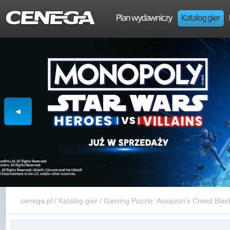
cenega.pl
/
Katalog gier
/
Gaming Puzzle: Assassin's Creed Bla