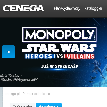
cenega.pl
/
Pomoc techniczna