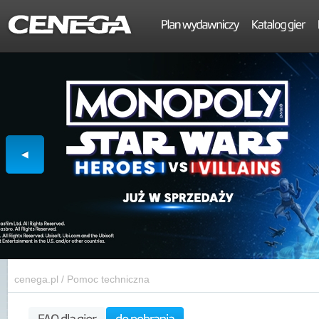
cenega.pl
/
Pomoc techniczna