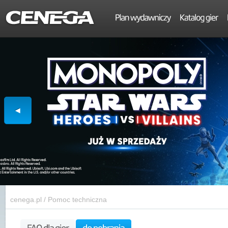
cenega.pl
/
Pomoc techniczna