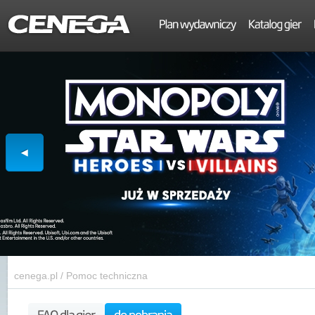
cenega.pl
/
Pomoc techniczna