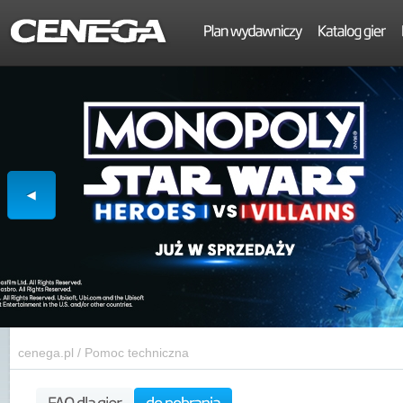
cenega.pl
/
Pomoc techniczna