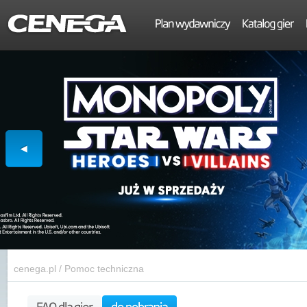
cenega.pl
/
Pomoc techniczna