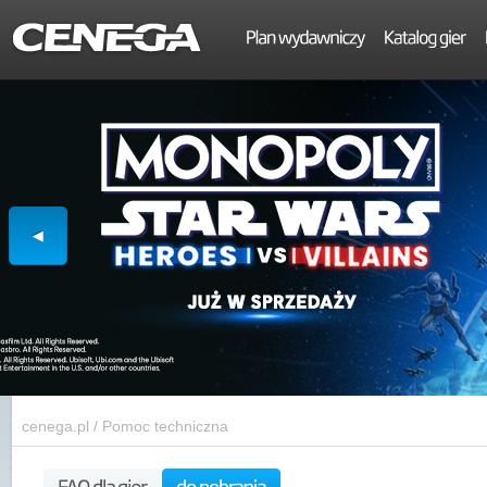
cenega.pl
/
Pomoc techniczna