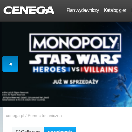
cenega.pl
/
Pomoc techniczna