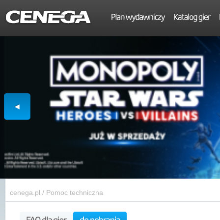
cenega.pl
/
Pomoc techniczna