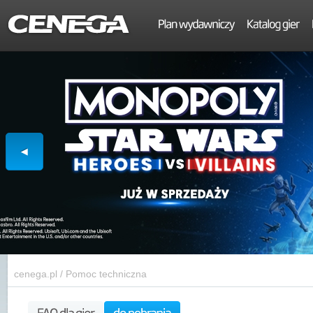
cenega.pl
/
Pomoc techniczna