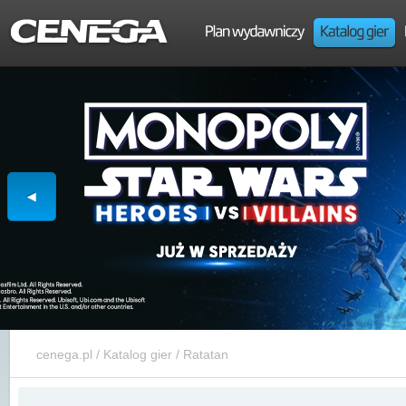
cenega.pl
/
Katalog gier
/
Ratatan