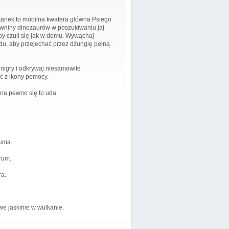
stanek to mobilna kwatera główna Psiego
ówniny dinozaurów w poszukiwaniu jaj.
by czuli się jak w domu. Wywąchaj
azdu, aby przejechać przez dżunglę pełną
nigry i odkrywaj niesamowite
ć z ikony pomocy.
na pewno się to uda.
Zuma.
rum.
a.
we jaskinie w wulkanie.