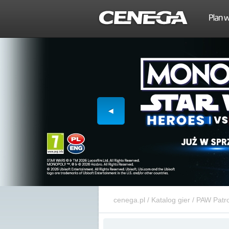
cenega.pl
/
Katalog gier
/
PAW Patrol