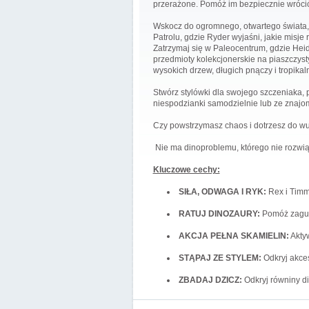
przerażone. Pomóż im bezpiecznie wrócić 
Wskocz do ogromnego, otwartego świata, 
Patrolu, gdzie Ryder wyjaśni, jakie misj
Zatrzymaj się w Paleocentrum, gdzie Heid
przedmioty kolekcjonerskie na piaszczysty
wysokich drzew, długich pnączy i tropika
Stwórz stylówki dla swojego szczeniaka, 
niespodzianki samodzielnie lub ze znajom
Czy powstrzymasz chaos i dotrzesz do w
Nie ma dinoproblemu, którego nie rozwi
Kluczowe cechy:
SIŁA, ODWAGA I RYK:
Rex i Timmy
RATUJ DINOZAURY:
Pomóż zagubi
AKCJA PEŁNA SKAMIELIN:
Aktyw
STĄPAJ ZE STYLEM:
Odkryj akces
ZBADAJ DZICZ:
Odkryj równiny di