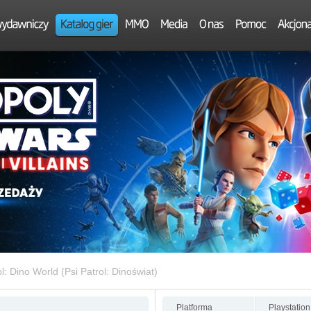
: Dino World (Psi Patrol: Dinoświat)
Platforma
Playstation