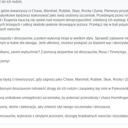
do ich rodzin.
gdzie towarzyszy ci Chase, Marshall, Rubble, Skye, Rocky i Zuma. Pierwszy przy
e ratunkowe będziesz wykonywać jako swój ulubiony szczeniak. Przebiegnij przez r
i i Eugenia nauczą cię opieki nad nowymi dinoprzyjaciółmi. Udekoruj ich wybiegi, 
ch brzegach i odkryj skaliste jaskinie skrywające jeziora. Przełącz się w tryb poj
lnych owoców.
pojazdu i dinozaurów, a potem wykonaj misje w wielkim stylu. Sprawdź zabawne mi
ym w trybie dla dwojga. Jeśli utkniesz, możesz podążać za śladami łap i skorzysta
ulkanu, zanim wybuchnie? Z pomocą ekspertów od dinozaurów, Rexa i Timmy'ego, 
ążemy!
 będą ci towarzyszyć, gdy zagrasz jako Chase, Marshall, Rubble, Skye, Rocky i 
onym dinozaurom odnaleźć drogę do ich rodzin i zaopiekuj się nimi w Paleocent
uj unikatowe umiejętności szczeniaka, by pokonać przeszkody i chaos Humdinger
oria, skórki i dekoracje, aby zmienić styl swego szczeniaka i dinozaura.
nozaurów, wybrzeża z ukrytymi jeziorami, dżunglę tropikalnych owoców i kryształo