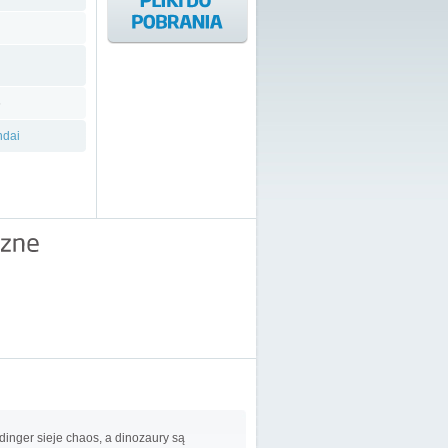
6
dai
inger sieje chaos, a dinozaury są