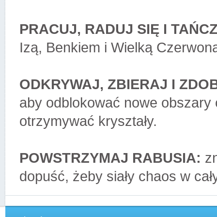
PRACUJ, RADUJ SIĘ I TAŃCZ
Izą, Benkiem i Wielką Czerwon
ODKRYWAJ, ZBIERAJ I ZDO
aby odblokować nowe obszary or
otrzymywać kryształy.
POWSTRZYMAJ RABUSIA:
zn
dopuść, żeby siały chaos w ca