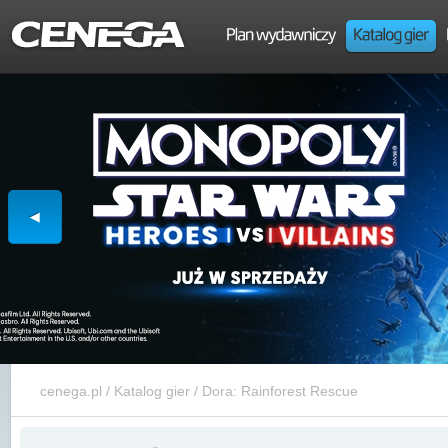
cenega.pl
/
Katalog gier
/
Dora: Rainforest Rescue