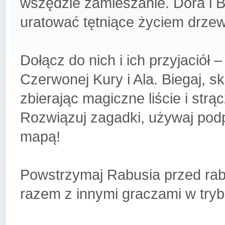
wszędzie zamieszanie. Dora i B
uratować tętniące życiem drzewo
Dołącz do nich i ich przyjaciół –
Czerwonej Kury i Ala. Biegaj, sk
zbierając magiczne liście i strą
Rozwiązuj zagadki, używaj podp
mapą!
Powstrzymaj Rabusia przed rab
razem z innymi graczami w trybi