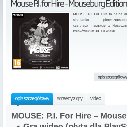
MOUSE: P.I. For Hire to pełna ak
strzelanka pierwszoosobo
czerpiąca inspirację z klasyczn
kreskówek lat 30. XX wieku.
MOUSE: P.I. For Hire – Mouse
Gra wideo (płyta dla PlaySt