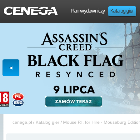
cenega.pl
/
Katalog gier
/
Mouse P.I. for Hire - Mouseburg Editio