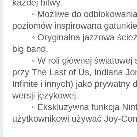
każdej bitwy.
◦ Możliwe do odblokowania um
poziomów inspirowana gatunkie
◦ Oryginalna jazzowa ścieżk
big band.
◦ W roli głównej światowej sł
przy The Last of Us, Indiana Jo
Infinite i innych) jako prywatny
wersji językowej.
◦ Ekskluzywna funkcja Ninte
użytkownikowi używać Joy-Cona