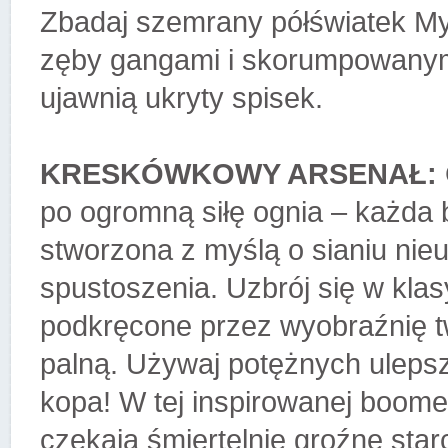
Zbadaj szemrany półświatek My
zęby gangami i skorumpowanymi
ujawnią ukryty spisek.
KRESKÓWKOWY ARSENAŁ:
po ogromną siłę ognia – każda 
stworzona z myślą o sianiu ni
spustoszenia. Uzbrój się w klas
podkręcone przez wyobraźnię 
palną. Używaj potężnych uleps
kopa! W tej inspirowanej boome
czekają śmiertelnie groźne star