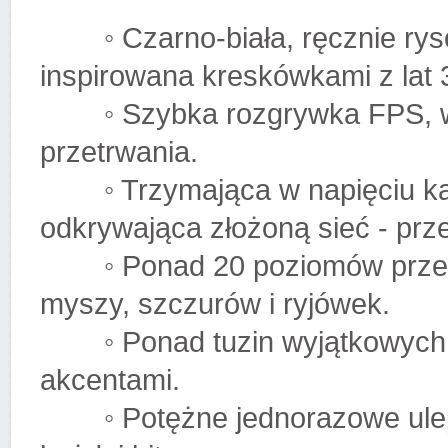
◦ Czarno-biała, ręcznie ryso
inspirowana kreskówkami z lat 
◦ Szybka rozgrywka FPS, w kt
przetrwania.
◦ Trzymająca w napięciu kam
odkrywająca złożoną sieć - prze
◦ Ponad 20 poziomów przesiąk
myszy, szczurów i ryjówek.
◦ Ponad tuzin wyjątkowych br
akcentami.
◦ Potężne jednorazowe uleps