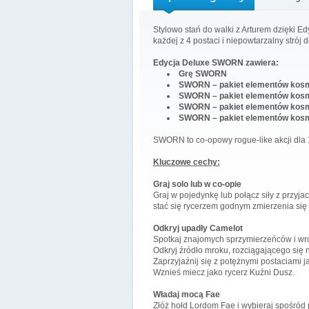
Stylowo stań do walki z Arturem dzięki E
każdej z 4 postaci i niepowtarzalny stró
Edycja Deluxe SWORN zawiera:
Grę SWORN
SWORN – pakiet elementów kosm
SWORN – pakiet elementów kos
SWORN – pakiet elementów kos
SWORN – pakiet elementów kos
SWORN to co-opowy rogue-like akcji dla 
Kluczowe cechy:
Graj solo lub w co-opie
Graj w pojedynkę lub połącz siły z przyja
stać się rycerzem godnym zmierzenia się
Odkryj upadły Camelot
Spotkaj znajomych sprzymierzeńców i wro
Odkryj źródło mroku, rozciągającego się
Zaprzyjaźnij się z potężnymi postaciami ja
Wznieś miecz jako rycerz Kuźni Dusz.
Władaj mocą Fae
Złóż hołd Lordom Fae i wybieraj spośród