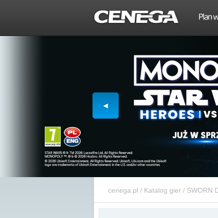
cenega.pl
/
Katalog gier
/
SWORN De