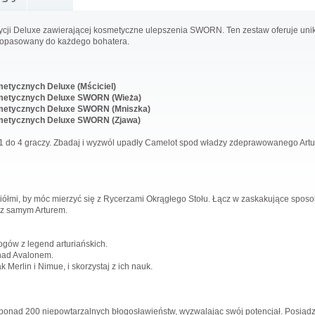
dycji Deluxe zawierającej kosmetyczne ulepszenia SWORN. Ten zestaw oferuje unik
j dopasowany do każdego bohatera.
etycznych Deluxe (Mściciel)
metycznych Deluxe SWORN (Wieża)
metycznych Deluxe SWORN (Mniszka)
metycznych Deluxe SWORN (Zjawa)
1 do 4 graczy. Zbadaj i wyzwól upadły Camelot spod władzy zdeprawowanego Artur
ciółmi, by móc mierzyć się z Rycerzami Okrągłego Stołu. Łącz w zaskakujące sposob
 z samym Arturem.
gów z legend arturiańskich.
 nad Avalonem.
k Merlin i Nimue, i skorzystaj z ich nauk.
 ponad 200 niepowtarzalnych błogosławieństw, wyzwalając swój potencjał. Posiądzi