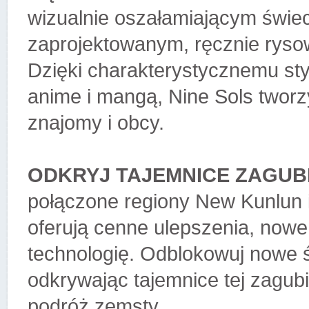
wizualnie oszałamiającym świec
zaprojektowanym, ręcznie rysow
Dzięki charakterystycznemu st
anime i mangą, Nine Sols tworzy
znajomy i obcy.
ODKRYJ TAJEMNICE ZAGUBI
połączone regiony New Kunlun i
oferują cenne ulepszenia, now
technologię. Odblokowuj nowe ści
odkrywając tajemnice tej zagubi
podróż zemsty.