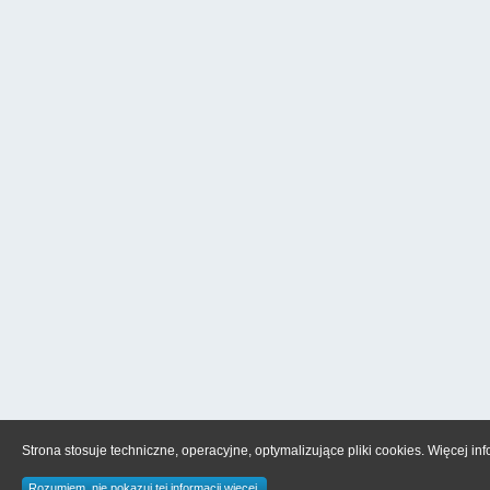
Strona stosuje techniczne, operacyjne, optymalizujące pliki cookies. Więcej in
Rozumiem, nie pokazuj tej informacji więcej.