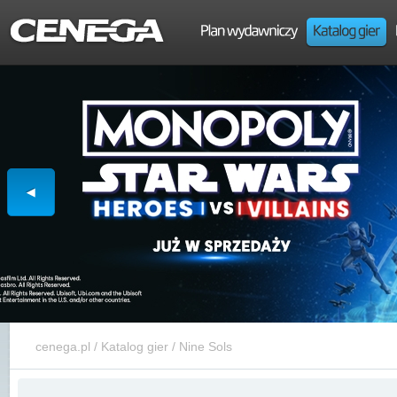
cenega.pl
/
Katalog gier
/
Nine Sols