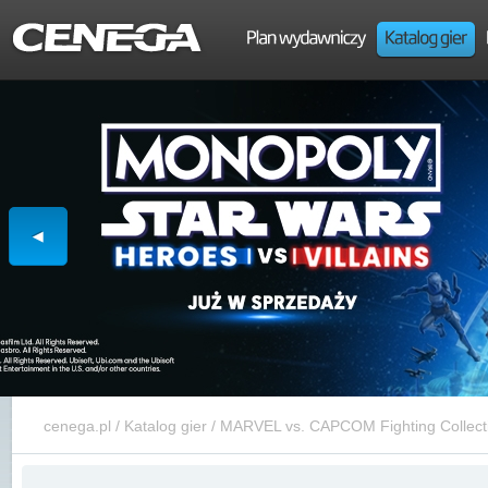
cenega.pl
/
Katalog gier
/
MARVEL vs. CAPCOM Fighting Collecti