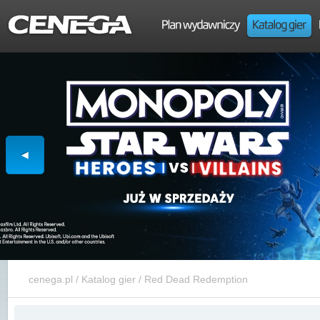
cenega.pl
/
Katalog gier
/
Red Dead Redemption