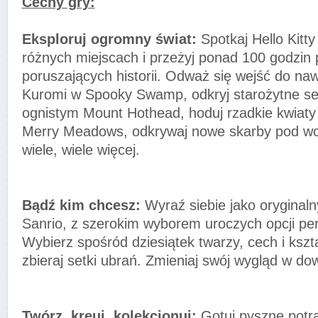
Cechy gry:
Eksploruj ogromny świat:
Spotkaj Hello Kitty i
różnych miejscach i przeżyj ponad 100 godzin
poruszających historii. Odważ się wejść do naw
Kuromi w Spooky Swamp, odkryj starożytne se
ognistym Mount Hothead, hoduj rzadkie kwiaty
Merry Meadows, odkrywaj nowe skarby pod wo
wiele, wiele więcej.
Bądź kim chcesz:
Wyraź siebie jako oryginaln
Sanrio, z szerokim wyborem uroczych opcji pers
Wybierz spośród dziesiątek twarzy, cech i kszta
zbieraj setki ubrań. Zmieniaj swój wygląd w 
Twórz, kreuj, kolekcjonuj:
Gotuj pyszne potra