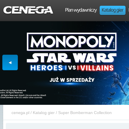
cenega.pl
/
Katalog gier
/
Super Bomberman Collection