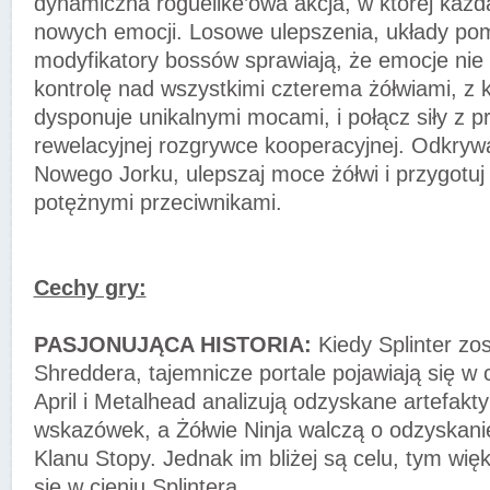
dynamiczna roguelike’owa akcja, w której każ
nowych emocji. Losowe ulepszenia, układy pom
modyfikatory bossów sprawiają, że emocje nie u
kontrolę nad wszystkimi czterema żółwiami, z 
dysponuje unikalnymi mocami, i połącz siły z pr
rewelacyjnej rozgrywce kooperacyjnej. Odkrywa
Nowego Jorku, ulepszaj moce żółwi i przygotuj 
potężnymi przeciwnikami.
Cechy gry:
PASJONUJĄCA HISTORIA:
Kiedy Splinter zo
Shreddera, tajemnicze portale pojawiają się 
April i Metalhead analizują odzyskane artefakt
wskazówek, a Żółwie Ninja walczą o odzyskani
Klanu Stopy. Jednak im bliżej są celu, tym wię
się w cieniu Splintera.