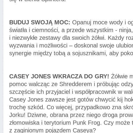
BUDUJ SWOJĄ MOC:
Opanuj moce wody i ogn
światła i ciemności, a przede wszystkim - ninja
i niezwykłe zestawy dla swoich żółwi. Każdy r
wyzwania i możliwości – doskonal swoje ulubio
synergie między tobą a sojusznikami, aby pok
CASEY JONES WKRACZA DO GRY!
Żółwie m
pomoc walcząc ze Shredderem i próbując odzy
szczęście ich przyjaciel i współpracownik w wa
Casey Jones zawsze jest gotów chwycić kij hok
trochę szkód. Co więcej, przypadkowo zna sk
Jorku! Dziwne, obrana przez niego droga prow
złomowiska i terytorium Punk Frog. Czy może 
z zaginionym pojazdem Caseya?