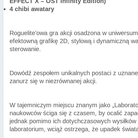
EFFECT X – OST Infinity Edition)
4 chibi awatary
Roguelite’owa gra akcji osadzona w uniwersu
efektowną grafikę 2D, stylową i dynamiczną w
sterowanie.
Dowódź zespołem unikalnych postaci z uznane
zanurz się w niezrównanej akcji.
W tajemniczym miejscu znanym jako „Laborator
naukowców ściga się z czasem, by ocalić zapad
jednak pomimo ich dotychczasowych wysiłków d
laboratorium, wciąż ostrzega, że upadek świata j