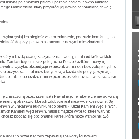
 jest usianą połamanymi pniami i pozostałościami dawno minionej
entnego Namiestnika, który przywróci jej dawno zapomnianą chwałę.
awiera:
i wykorzystaj ich biegłość w kamieniarstwie, poczucie komfortu, jakie
 zdolność do przyspieszenia karawan z nowymi mieszkańcami.
 w którym każdą osadę zaczynasz nad wodą, z dala od królewskich
ić. Zamiast tego, musisz polegać na Porcie Łazików - nowym,
pozwoli ci wysyłać ekspedycje w poszukiwaniu skarbów zatopionych w
posób pozyskiwania planów budynków, a każda ekspedycja wymaga
go, jak i jego jeźdźca - im więcej jesteś skłonny zainwestować, tym
ska.
ainę zniszczoną przez przemysł i Nawałnicę. Te jałowe ziemie skrywają
e energią błyskawic, których zdobycie jest niezwykle kosztowne. Są
lnych w unikalnym budynku tego biomu - Kuźni Kamieni Węgielnych.
asnych Kamieni Węgielnych, musisz mądrze wybrać, które warunki i
 chcesz poddać się opcjonalnej karze, która może wzmocnić twój
ście dodano nowe nagrody zapewniające korzyści nowemu