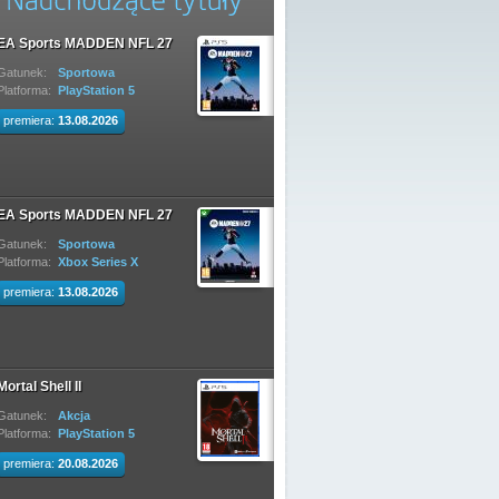
EA Sports MADDEN NFL 27
Gatunek:
Sportowa
Platforma:
PlayStation 5
premiera:
13.08.2026
EA Sports MADDEN NFL 27
Gatunek:
Sportowa
Platforma:
Xbox Series X
premiera:
13.08.2026
Mortal Shell II
Gatunek:
Akcja
Platforma:
PlayStation 5
premiera:
20.08.2026