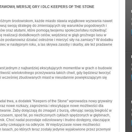
AWOWĄ WERSJĘ GRY I DLC KEEPERS OF THE STONE
6 różnym środowiskom, każde miasto stawia wyjątkowe wyzwania nawet
owuj swoją strategię do zmieniających się warunków pogodowych i
ów oraz atutami, które pomogą twojemu społeczeństwu rozkwitnąć
ię realizacji dodatkowych celów, wejdziesz w głąb groźnego lasu w
e postanowisz działać ostrożnie i mierzyć siły na zamiary? W dodatku
upiec w następnym roku, a las skrywa zasoby i skarby, ale też pradawne
est jednym z najbardziej ekscytujących momentów w grach o budowie
liwość wielokrotnego przeżywania takich chwil, gdy będziesz tworzyć
eci wcześniej zbudowanych miast w nieustannie powiększającym się
adal trwa, a dodatek "Keepers of the Stone" wprowadza nowy grywalny
raz nowe rozkazy, zagrożenia i ekscytujące nowe możliwości dla
anie. Żaby dołączają do zmagań z burzą, oferując swoją biegłość w
czasem, spod fal, po niezliczonych cyklach spędzonych w głębinach,
nik. Choć nadal pozostaje odizolowany i trudno dostępny, otaczające
skarby czekające na odkrycie. W międzyczasie nowe możliwości
 lasach, po których teraz zostały jedynie wyjałowione przez przemysł