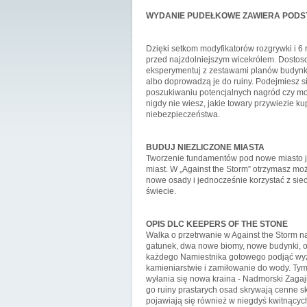
WYDANIE PUDEŁKOWE ZAWIERA PODST
Dzięki setkom modyfikatorów rozgrywki i 
przed najzdolniejszym wicekrólem. Dostos
eksperymentuj z zestawami planów budynk
albo doprowadzą je do ruiny. Podejmiesz s
poszukiwaniu potencjalnych nagród czy moż
nigdy nie wiesz, jakie towary przywiezie k
niebezpieczeństwa.
BUDUJ NIEZLICZONE MIASTA
Tworzenie fundamentów pod nowe miasto j
miast. W „Against the Storm” otrzymasz moż
nowe osady i jednocześnie korzystać z si
świecie.
OPIS DLC KEEPERS OF THE STONE
Walka o przetrwanie w Against the Storm n
gatunek, dwa nowe biomy, nowe budynki, o
każdego Namiestnika gotowego podjąć wyzw
kamieniarstwie i zamiłowanie do wody. Tym
wyłania się nowa kraina - Nadmorski Zagaj
go ruiny prastarych osad skrywają cenne 
pojawiają się również w niegdyś kwitnących