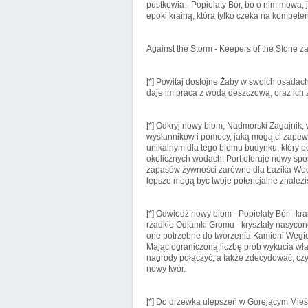
pustkowia - Popielaty Bór, bo o nim mowa,
epoki krainą, która tylko czeka na kompet
Against the Storm - Keepers of the Stone z
[*] Powitaj dostojne Żaby w swoich osadach 
daje im praca z wodą deszczową, oraz ich
[*] Odkryj nowy biom, Nadmorski Zagajnik,
wysłanników i pomocy, jaką mogą ci zapewn
unikalnym dla tego biomu budynku, który 
okolicznych wodach. Port oferuje nowy s
zapasów żywności zarówno dla Łazika Wodne
lepsze mogą być twoje potencjalne znalezi
[*] Odwiedź nowy biom - Popielaty Bór - kr
rzadkie Odłamki Gromu - kryształy nasycon
one potrzebne do tworzenia Kamieni Węgie
Mając ograniczoną liczbę prób wykucia wł
nagrody połączyć, a także zdecydować, czy
nowy twór.
[*] Do drzewka ulepszeń w Gorejącym Mie