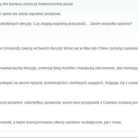
y dni kampus zniszczy śmiercionośny pożar.
e sama nie zdoła zapobiec pożarowi.
astrofalnych decyzji. Czy znajdą wspólną przyszłość… Zanim wszystko spłonie?
 University zależą od twoich decyzji! Wciel się w Max lub Chloe i przeżyj zupełni
awiaj każdą decyzję, zmieniaj bieg rozmów i manipuluj otoczeniem, aby rozwiąz
olegać na swoim sprycie, przebiegłości i złośliwych uwagach, ścigając się z czase
cym pożarem: zidentyfikuj sprawców, zanim twoi przyjaciele z Caledon zostaną poc
osenki, a także licencjonowane utwory zarówno nostalgiczne, jak i nowe.