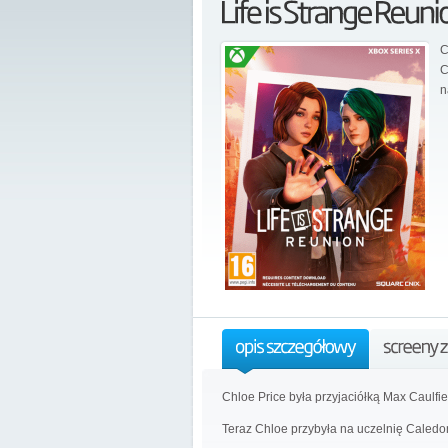
C
C
n
Chloe Price była przyjaciółką Max Caulfiel
Teraz Chloe przybyła na uczelnię Caled