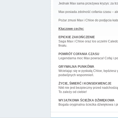
Jednak Max sama przeżywa kryzys: za trz
Max posiada zdolność cofania czasu – al
Pożar zmusi Max i Chloe do podjęcia kat
Kluczowe cechy:
EPICKIE ZAKOŃCZENIE
Saga Max i Chloe oraz los uczelni Caledon
finału.
POWRÓT COFANIA CZASU
Legendarna moc Max powraca! Cofaj i pon
GRYWALNA PUNKÓWA
Wcielając się w pyskatą Chloe, będziesz p
podwójnych wspomnień.
ŻYCIE, ŚMIERĆ I KONSEKWENCJE
Nikt nie jest bezpieczny przed nadchodzą
To zależy od ciebie!
WYJĄTKOWA ŚCIEŻKA DŹWIĘKOWA
Bogata oryginalna ścieżka dźwiękowa i pi