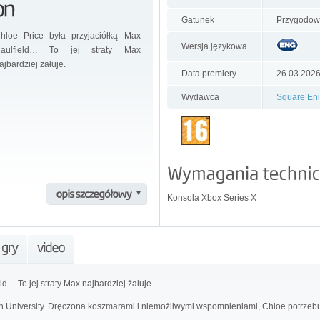
Gatunek
Przygodow
hloe Price była przyjaciółką Max
Wersja językowa
aulfield… To jej straty Max
ajbardziej żałuje.
Data premiery
26.03.202
Wydawca
Square Eni
Konsola Xbox Series X
d… To jej straty Max najbardziej żałuje.
on University. Dręczona koszmarami i niemożliwymi wspomnieniami, Chloe potrze