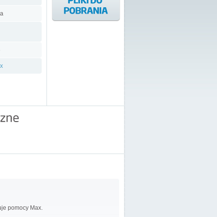
a
6
x
buje pomocy Max.