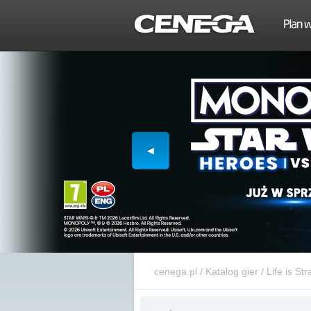
cenega.pl
/
Katalog gier
/
Life is St