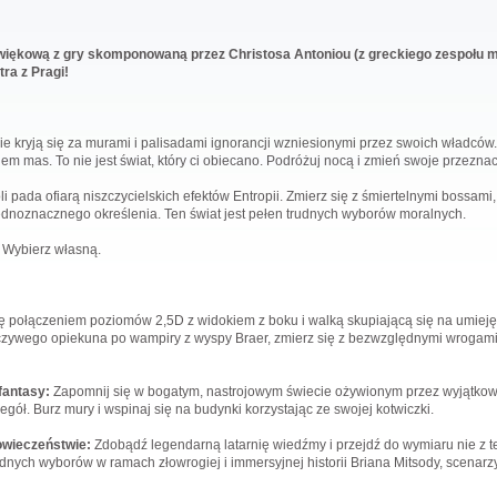
źwiękową z gry skomponowaną przez Christosa Antoniou (z greckiego zespołu 
ra z Pragi!
zie kryją się za murami i palisadami ignorancji wzniesionymi przez swoich władcó
em mas. To nie jest świat, który ci obiecano. Podróżuj nocą i zmień swoje przezna
li pada ofiarą niszczycielskich efektów Entropii. Zmierz się z śmiertelnymi bossa
jednoznacznego określenia. Ten świat jest pełen trudnych wyborów moralnych.
 Wybierz własną.
ę połączeniem poziomów 2,5D z widokiem z boku i walką skupiającą się na umieję
arczywego opiekuna po wampiry z wyspy Braer, zmierz się z bezwzględnymi wrogami 
fantasy:
Zapomnij się w bogatym, nastrojowym świecie ożywionym przez wyjątko
gół. Burz mury i wspinaj się na budynki korzystając ze swojej kotwiczki.
owieczeństwie:
Zdobądź legendarną latarnię wiedźmy i przejdź do wymiaru nie z te
rudnych wyborów w ramach złowrogiej i immersyjnej historii Briana Mitsody, scenar