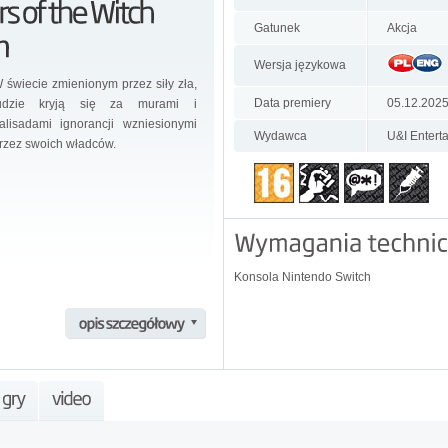
Gatunek
Akcja
Wersja językowa
 świecie zmienionym przez siły zła,
Data premiery
05.12.202
udzie kryją się za murami i
alisadami ignorancji wzniesionymi
Wydawca
U&I Entert
rzez swoich władców.
Konsola Nintendo Switch