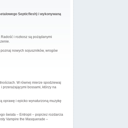
metalowego Septicflesh) i wykonywaną
w. Radość i rozkosz są pożądanymi
czenie.
mi, poznaj nowych sojuszników, wrogów
tnościach. W równej mierze spodziewaj
i przerażającymi bossami, którzy na
wą oprawę i epicko wynaturzoną muzykę
go świata – Entropii – poprzez rozdarcia
zysty Vampire the Masquerade –