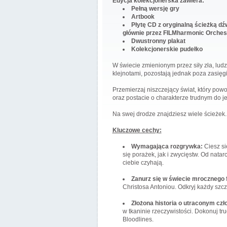
Edycja kolekcjonerska zawiera:
Pełną wersję gry
Artbook
Płytę CD z oryginalną ścieżką d
głównie przez FILMharmonic Orchest
Dwustronny plakat
Kolekcjonerskie pudełko
W świecie zmienionym przez siły zła, lud
klejnotami, pozostają jednak poza zasięgi
Przemierzaj niszczejący świat, który powo
oraz postacie o charakterze trudnym do 
Na swej drodze znajdziesz wiele ścieżek.
Kluczowe cechy:
Wymagająca rozgrywka:
Ciesz si
się porażek, jak i zwycięstw. Od nat
ciebie czyhają.
Zanurz się w świecie mrocznego 
Christosa Antoniou. Odkryj każdy szcze
Złożona historia o utraconym czł
w tkaninie rzeczywistości. Dokonuj t
Bloodlines.