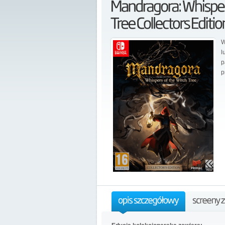
W
l
p
p