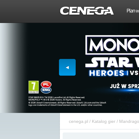
cenega.pl
/
Katalog gier
/
Mandragor