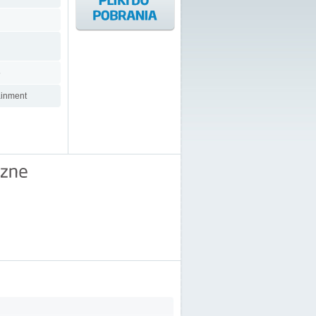
5
ainment