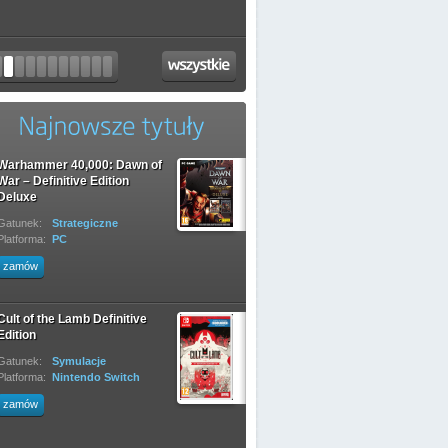
Warhammer 40,000: Dawn of
War – Definitive Edition
Deluxe
Gatunek:
Strategiczne
Platforma:
PC
zamów
Cult of the Lamb Definitive
Edition
Gatunek:
Symulacje
Platforma:
Nintendo Switch
zamów