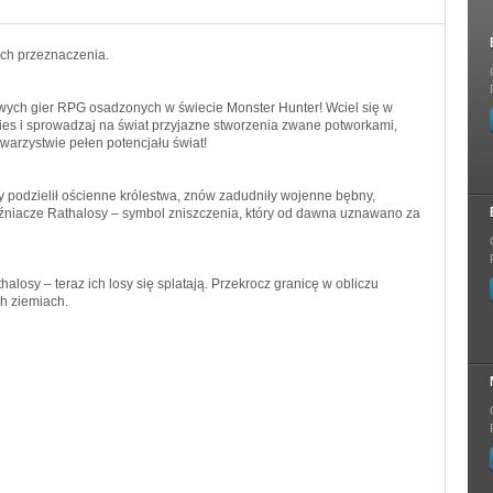
ch przeznaczenia.
rowych gier RPG osadzonych w świecie Monster Hunter! Wciel się w
ries i sprowadzaj na świat przyjazne stworzenia zwane potworkami,
towarzystwie pełen potencjału świat!
ry podzielił ościenne królestwa, znów zadudniły wojenne bębny,
iźniacze Rathalosy – symbol zniszczenia, który od dawna uznawano za
losy – teraz ich losy się splatają. Przekrocz granicę w obliczu
h ziemiach.