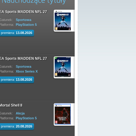
EA Sports MADDEN NFL 27
Gatunek:
Sportowa
Platforma:
PlayStation 5
premiera:
13.08.2026
EA Sports MADDEN NFL 27
Gatunek:
Sportowa
Platforma:
Xbox Series X
premiera:
13.08.2026
Mortal Shell II
Gatunek:
Akcja
Platforma:
PlayStation 5
premiera:
20.08.2026