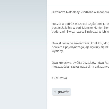
Bliźniacze Rathalosy. Zrodzone w meandra
Ruszaj w podróż w trzeciej części serii tu
postać Jeźdźca w serii Monster Hunter Sto
buduj z nimi więzi, walcz i zwiedzaj w ich 
Dwa stulecia po zakończeniu konfliktu, któ
bowiem z pojedynczego jaja wykluły się bl
wymarły.
Dwa królestwa, dwójka Jeźdźców i dwa Ratha
nieszczęścia i szukaj nadziei na zakazanyc
13.03.2026